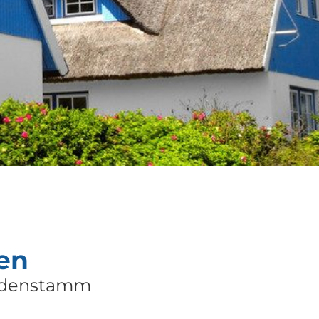
en
undenstamm