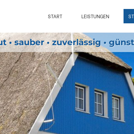
START
LEISTUNGEN
S
t • sauber • zuverlässig • güns