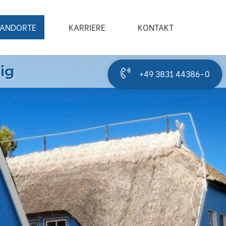
TANDORTE
KARRIERE
KONTAKT
tig
+49 3831 44386-0