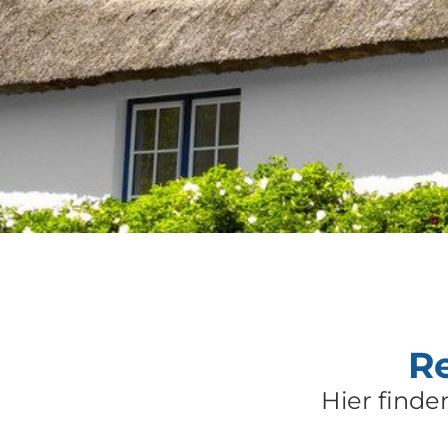
R
Hier find